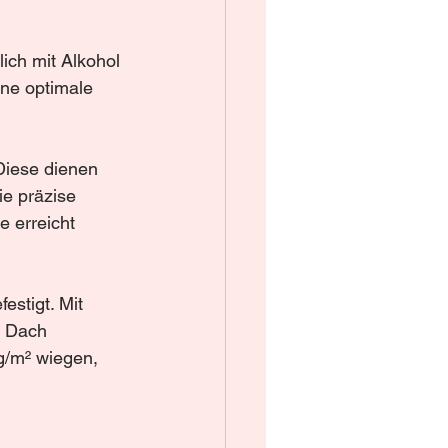
ich mit Alkohol 
ine optimale 
Diese dienen 
e präzise 
e erreicht 
stigt. Mit 
s Dach 
g/m² wiegen, 