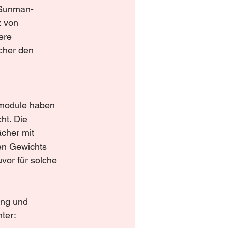
 Sunman-
 von 
ere 
cher den 
umodule haben 
ht. Die 
cher mit 
en Gewichts 
vor für solche 
ung und 
ter: 