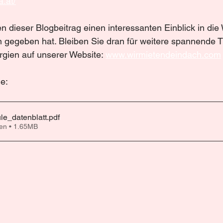
a.at/
n dieser Blogbeitrag einen interessanten Einblick in die 
n gegeben hat. Bleiben Sie dran für weitere spannende
gien auf unserer Website: 
www.wirmietendeindach.com
e:
e_datenblatt
.pdf
en • 1.65MB