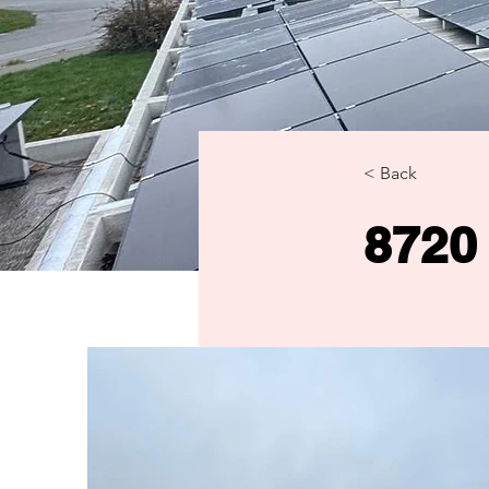
< Back
8720 