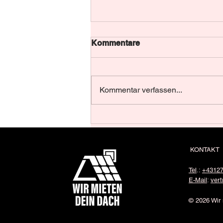
Stromrechnung verstehen –
Kommentare
echtes Beispiel aus
Oktober 2025 (GEA)
Kommentar verfassen...
KONTAKT
Tel
.:
+4312
E-Mail
:
ver
© 2026 Wir 