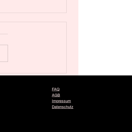
t PV-Förderung sichern
ndeln, bevor es zu spät
geehrte Damen und Herren,
wenigen Wochen haben wir
ber die Unsicherheiten rund
e Photovoltaik-Förderung
iert –...
FAQ
AGB
Impressum
Datenschutz