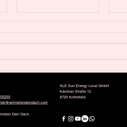
Netzanschluss von PV-
Jetz
Anlagen einfach erklärt
– Ha
ist!
Wer eine Photovoltaikanlage
Sehr 
errichten möchte, muss diese an
vor 
das öffentliche Netz anschließen
Sie ü
lassen. Der Leitfaden der E-
um di
Control zeigt,...
inform
SLE Sun Energy Local GmbH
Kärntner Straße 12
705255
8720 Knittelfeld
trieb@wirmietendeindach.com
mieten Dein Dach.